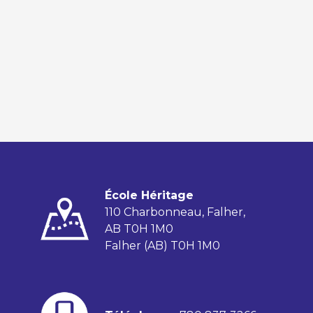
École Héritage
110 Charbonneau, Falher,
AB T0H 1M0
Falher (AB) T0H 1M0