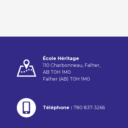
École Héritage
110 Charbonneau, Falher,
AB T0H 1M0
Falher (AB) T0H 1M0
Téléphone :
780 837-3266