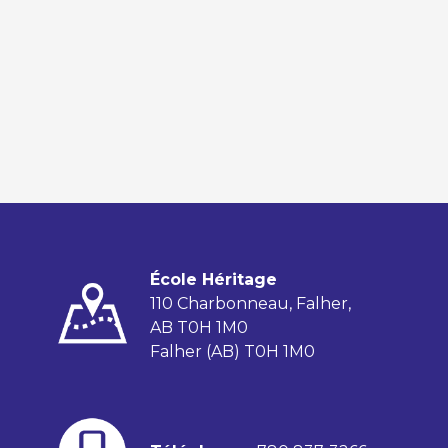
École Héritage
110 Charbonneau, Falher,
AB T0H 1M0
Falher (AB) T0H 1M0