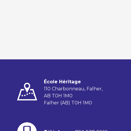
École Héritage
110 Charbonneau, Falher,
AB T0H 1M0
Falher (AB) T0H 1M0