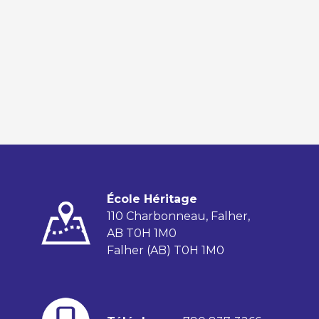
École Héritage
110 Charbonneau, Falher,
AB T0H 1M0
Falher (AB) T0H 1M0