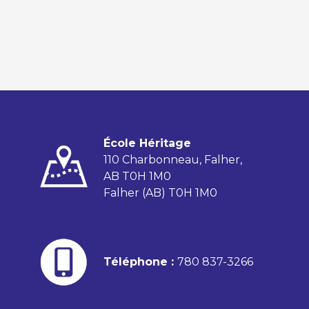
École Héritage
110 Charbonneau, Falher,
AB T0H 1M0
Falher (AB) T0H 1M0
Téléphone :
780 837-3266