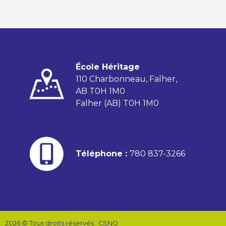
École Héritage
110 Charbonneau, Falher,
AB T0H 1M0
Falher (AB) T0H 1M0
Téléphone :
780 837-3266
2026 © Tous droits réservés : CSNO