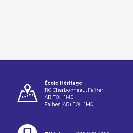
École Héritage
110 Charbonneau, Falher,
AB T0H 1M0
Falher (AB) T0H 1M0