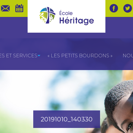
 ET SERVICES
« LES PETITS BOURDONS »
NOU
20191010_140330