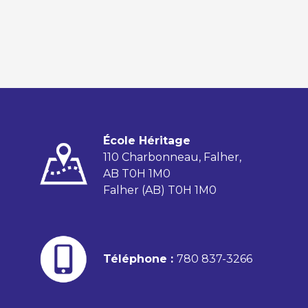
École Héritage
110 Charbonneau, Falher,
AB T0H 1M0
Falher (AB) T0H 1M0
Téléphone :
780 837-3266