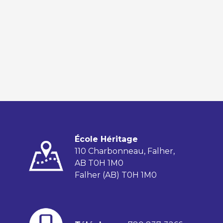
École Héritage
110 Charbonneau, Falher,
AB T0H 1M0
Falher (AB) T0H 1M0