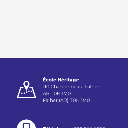
École Héritage
110 Charbonneau, Falher,
AB T0H 1M0
Falher (AB) T0H 1M0