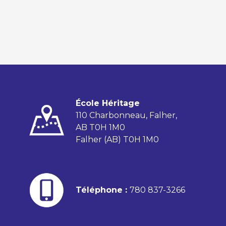
École Héritage
110 Charbonneau, Falher,
AB T0H 1M0
Falher (AB) T0H 1M0
Téléphone :
780 837-3266