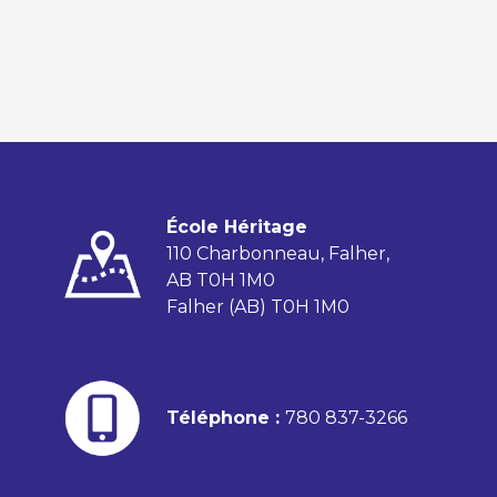
École Héritage
110 Charbonneau, Falher,
AB T0H 1M0
Falher (AB) T0H 1M0
Téléphone :
780 837-3266