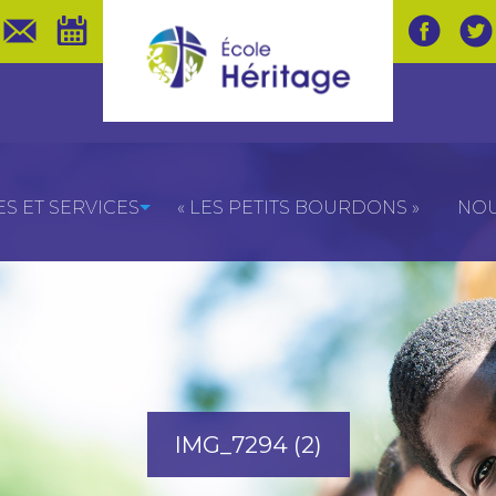
 ET SERVICES
« LES PETITS BOURDONS »
NOU
IMG_7294 (2)