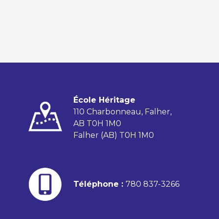
École Héritage
110 Charbonneau, Falher,
AB T0H 1M0
Falher (AB) T0H 1M0
Téléphone :
780 837-3266