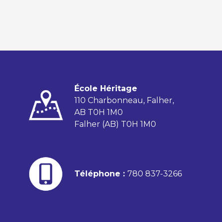
École Héritage
110 Charbonneau, Falher,
AB T0H 1M0
Falher (AB) T0H 1M0
Téléphone :
780 837-3266