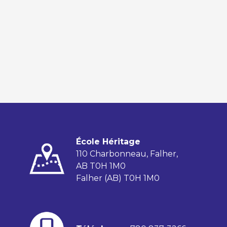
École Héritage
110 Charbonneau, Falher,
AB T0H 1M0
Falher (AB) T0H 1M0