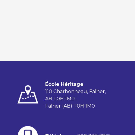
École Héritage
110 Charbonneau, Falher,
AB T0H 1M0
Falher (AB) T0H 1M0