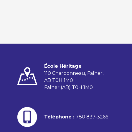
École Héritage
110 Charbonneau, Falher,
AB T0H 1M0
Falher (AB) T0H 1M0
Téléphone :
780 837-3266