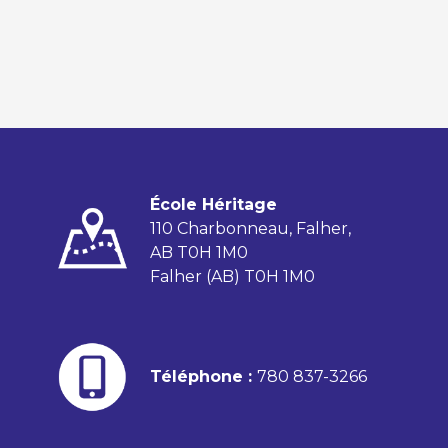
École Héritage
110 Charbonneau, Falher,
AB T0H 1M0
Falher (AB) T0H 1M0
Téléphone :
780 837-3266