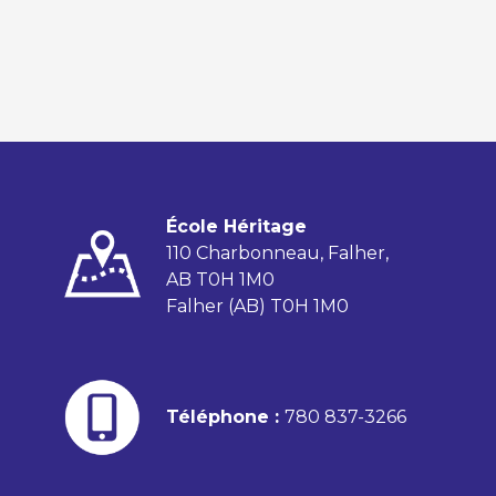
École Héritage
110 Charbonneau, Falher,
AB T0H 1M0
Falher (AB) T0H 1M0
Téléphone :
780 837-3266