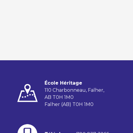
École Héritage
110 Charbonneau, Falher,
AB T0H 1M0
Falher (AB) T0H 1M0