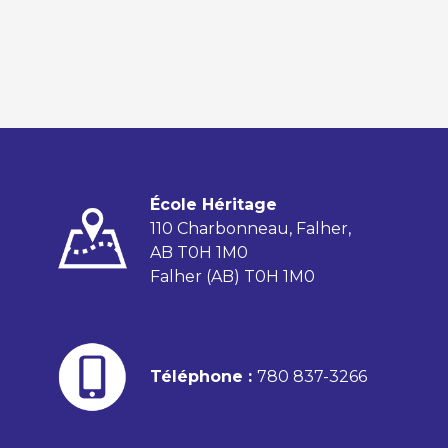
École Héritage
110 Charbonneau, Falher,
AB T0H 1M0
Falher (AB) T0H 1M0
Téléphone :
780 837-3266